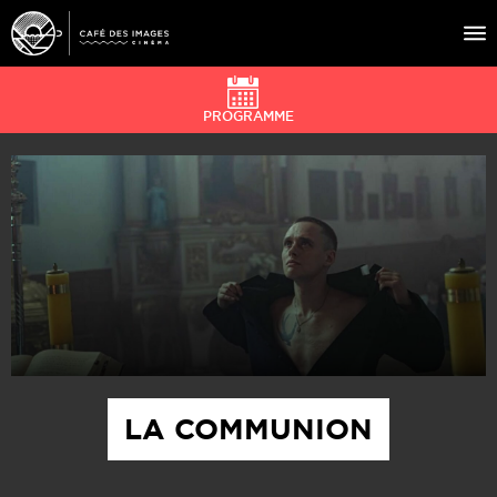
PROGRAMME
À L’AFFICHE
ÉVÉNEMENTS
CAFÉ DU CINÉ
PRATIQUE
ÉDUCATION AUX IMAGES
LA COMMUNION