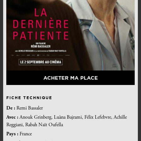
ACHETER MA PLACE
FICHE TECHNIQUE
De :
Remi Bassaler
Avec :
Anouk Grinberg, Luàna Bajrami, Félix Lefebvre, Achille
Reggiani, Rabah Naït Oufella
Pays :
France