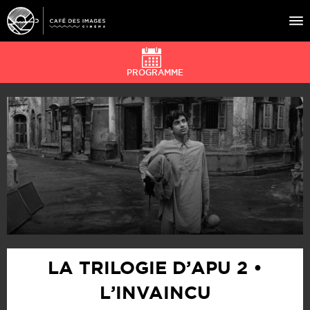
PROGRAMME
À L’AFFICHE
ÉVÉNEMENTS
CAFÉ DU CINÉ
PRATIQUE
ÉDUCATION AUX IMAGES
LA TRILOGIE D’APU 2 •
L’INVAINCU