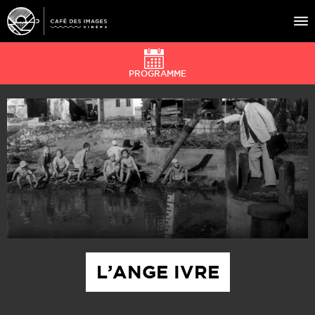
PROGRAMME
À L’AFFICHE
ÉVÉNEMENTS
CAFÉ DU CINÉ
PRATIQUE
ÉDUCATION AUX IMAGES
L’ANGE IVRE