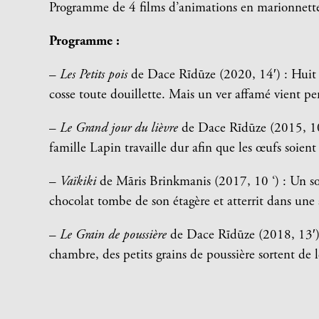
Programme de 4 films d’animations en marionnette
Programme :
–
Les Petits pois
de Dace Rīdūze (2020, 14′) : Huit pe
cosse toute douillette. Mais un ver affamé vient per
–
Le Grand jour du lièvre
de Dace Rīdūze (2015, 10′
famille Lapin travaille dur afin que les œufs soient
–
Vaïkiki
de Māris Brinkmanis (2017, 10 ‘) : Un soi
chocolat tombe de son étagère et atterrit dans une a
–
Le Grain de poussière
de Dace Rīdūze (2018, 13′) 
chambre, des petits grains de poussière sortent de l