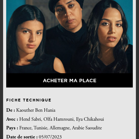
ACHETER MA PLACE
FICHE TECHNIQUE
De :
Kaouther Ben Hania
Avec :
Hend Sabri, Olfa Hamrouni, Eya Chikahoui
Pays :
France, Tunisie, Allemagne, Arabie Saoudite
Date de sortie :
05/07/2023