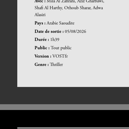
Avec :
Mila Al Zahrani, Aziz Gharbawi,
Shafi Al Harthy, Othoub Sharar, Adwa
Alasiri
Pays :
Arabie Saoudite
Date de sortie :
05/08/2026
Durée :
1h39
Public :
Tout public
Version :
VOSTfr
Genre :
Thriller