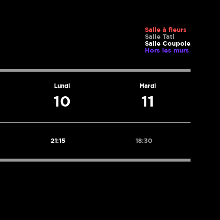
Salle à fleurs
Salle Tati
Salle Coupole
Hors les murs
Lundi
Mardi
10
11
21:15
18:30