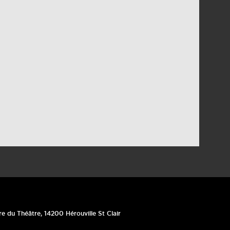
re du Théâtre
,
14200
Hérouville St Clair