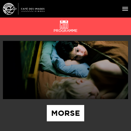
PROGRAMME
À L’AFFICHE
ÉVÉNEMENTS
CAFÉ DU CINÉ
PRATIQUE
ÉDUCATION AUX IMAGES
MORSE