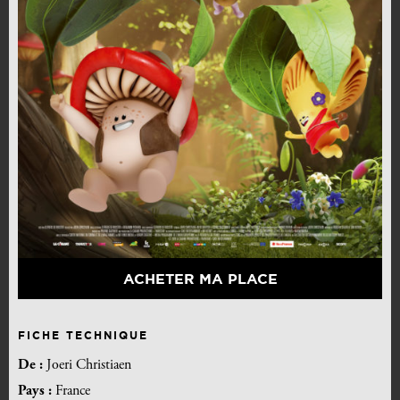
ACHETER MA PLACE
FICHE TECHNIQUE
De :
Joeri Christiaen
Pays :
France