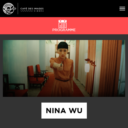
PROGRAMME
À L’AFFICHE
ÉVÉNEMENTS
CAFÉ DU CINÉ
PRATIQUE
ÉDUCATION AUX IMAGES
NINA WU