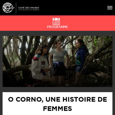
PROGRAMME
À L’AFFICHE
ÉVÉNEMENTS
CAFÉ DU CINÉ
PRATIQUE
ÉDUCATION AUX IMAGES
O CORNO, UNE HISTOIRE DE
FEMMES