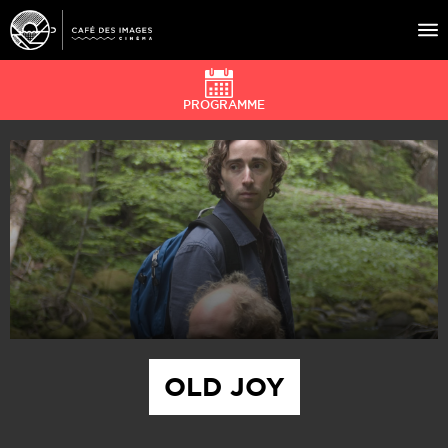
PROGRAMME
À L’AFFICHE
ÉVÉNEMENTS
CAFÉ DU CINÉ
PRATIQUE
ÉDUCATION AUX IMAGES
OLD JOY