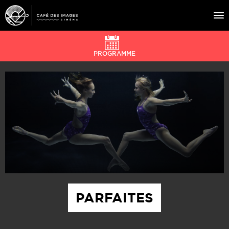
PROGRAMME
À L’AFFICHE
ÉVÉNEMENTS
CAFÉ DU CINÉ
PRATIQUE
ÉDUCATION AUX IMAGES
PARFAITES