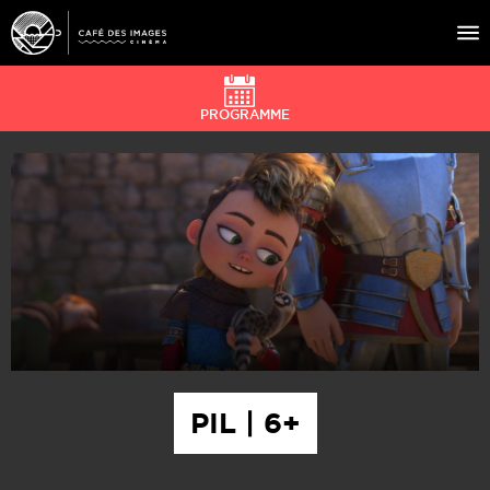
PROGRAMME
À L’AFFICHE
ÉVÉNEMENTS
CAFÉ DU CINÉ
PRATIQUE
ÉDUCATION AUX IMAGES
PIL | 6+