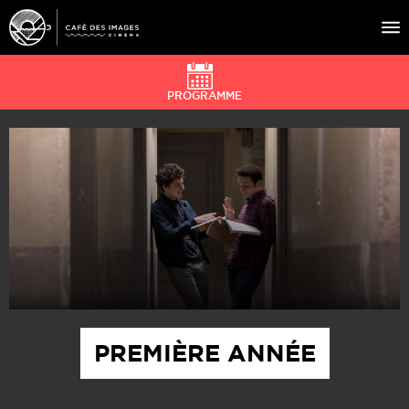
PROGRAMME
À L’AFFICHE
ÉVÉNEMENTS
CAFÉ DU CINÉ
PRATIQUE
ÉDUCATION AUX IMAGES
PREMIÈRE ANNÉE