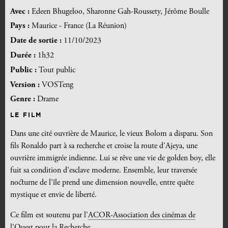
Avec :
Edeen Bhugeloo, Sharonne Gah-Roussety, Jérôme Boulle
Pays :
Maurice - France (La Réunion)
Date de sortie :
11/10/2023
Durée :
1h32
Public :
Tout public
Version :
VOSTeng
Genre :
Drame
LE FILM
Dans une cité ouvrière de Maurice, le vieux Bolom a disparu. Son
fils Ronaldo part à sa recherche et croise la route d’Ajeya, une
ouvrière immigrée indienne. Lui se rêve une vie de golden boy, elle
fuit sa condition d’esclave moderne. Ensemble, leur traversée
nocturne de l’île prend une dimension nouvelle, entre quête
mystique et envie de liberté.
Ce film est soutenu par l’
ACOR-Association des cinémas de
l’Ouest pour la Recherche