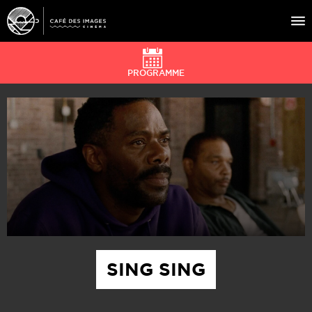
PROGRAMME
À L’AFFICHE
ÉVÉNEMENTS
CAFÉ DU CINÉ
PRATIQUE
ÉDUCATION AUX IMAGES
SING SING