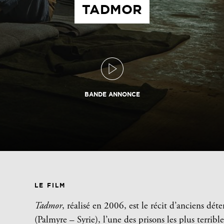
TADMOR
BANDE ANNONCE
LE FILM
Tadmor
, réalisé en 2006, est le récit d’anciens dé
(Palmyre – Syrie), l’une des prisons les plus terribl