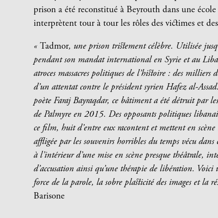
prison a été reconstitué à Beyrouth dans une école
interprètent tour à tour les rôles des victimes et de
«
Tadmor
, une prison tristement célèbre. Utilisée j
pendant son mandat international en Syrie et au Liban
atroces massacres politiques de l’histoire : des milliers 
d’un attentat contre le président syrien Hafez al-Assad
poète Faraj Bayraqdar, ce bâtiment a été détruit par les
de Palmyre en 2015. Des opposants politiques libanais
ce film, huit d’entre eux racontent et mettent en scène 
affligée par les souvenirs horribles du temps vécu dans c
à l’intérieur d’une mise en scène presque théâtrale, in
d’accusation ainsi qu’une thérapie de libération. Voici
force de la parole, la sobre plasticité des images et la r
Barisone