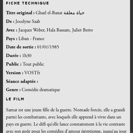
FICHE TECHNIQUE
Titre original :
Ghazl el-Banat حياة معلقة
De :
Jocelyne Saab
Avec :
Jacques Weber, Hala Bassam, Juliet Berto
Pays :
Liban - France
Date de sortie :
01/01/1985
Durée :
1h30
Public :
Tout public
Version :
VOSTfr
Séance adaptée :
Genre :
Comédie dramatique
LE FILM
Samar est une jeune fille de la guerre. Nomade forcée, elle a grandi
parmi les combattants, avec lesquels elle apprend à vivre dans un
pays en guerre. Le défi qu’elle lance constamment à la vie contraste
avec son goût pour les comédies d’amour égyptienne, jusqu’au jour