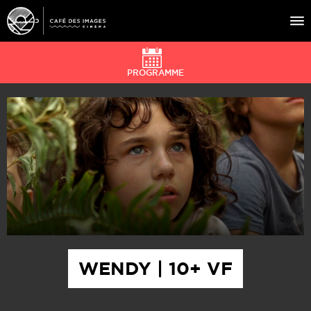
PROGRAMME
À L’AFFICHE
ÉVÉNEMENTS
CAFÉ DU CINÉ
PRATIQUE
ÉDUCATION AUX IMAGES
WENDY | 10+ VF