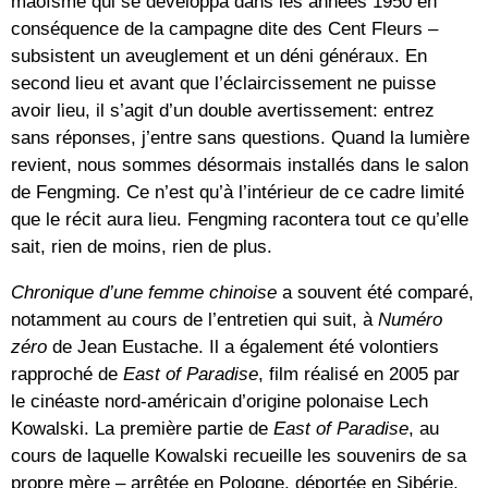
maoïsme qui se développa dans les années 1950 en
conséquence de la campagne dite des Cent Fleurs –
subsistent un aveuglement et un déni généraux. En
second lieu et avant que l’éclaircissement ne puisse
avoir lieu, il s’agit d’un double avertissement: entrez
sans réponses, j’entre sans questions. Quand la lumière
revient, nous sommes désormais installés dans le salon
de Fengming. Ce n’est qu’à l’intérieur de ce cadre limité
que le récit aura lieu. Fengming racontera tout ce qu’elle
sait, rien de moins, rien de plus.
Chronique d’une femme chinoise
a souvent été comparé,
notamment au cours de l’entretien qui suit, à
Numéro
zéro
de Jean Eustache. Il a également été volontiers
rapproché de
East of Paradise
, film réalisé en 2005 par
le cinéaste nord-américain d’origine polonaise Lech
Kowalski. La première partie de
East of Paradise
, au
cours de laquelle Kowalski recueille les souvenirs de sa
propre mère – arrêtée en Pologne, déportée en Sibérie,