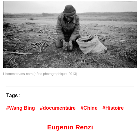
L’homme sans nom (série photographique, 2013).
Tags :
Wang Bing
documentaire
Chine
Histoire
Eugenio Renzi