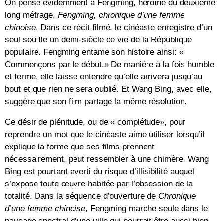
On pense évidemment à Fengming, héroïne du deuxième
long métrage,
Fengming, chronique d’une femme
chinoise
. Dans ce récit filmé, le cinéaste enregistre d’un
seul souffle un demi-siècle de vie de la République
populaire. Fengming entame son histoire ainsi: «
Commençons par le début.» De manière à la fois humble
et ferme, elle laisse entendre qu’elle arrivera jusqu’au
bout et que rien ne sera oublié. Et Wang Bing, avec elle,
suggère que son film partage la même résolution.
Ce désir de plénitude, ou de « complétude», pour
reprendre un mot que le cinéaste aime utiliser lorsqu’il
explique la forme que ses films prennent
nécessairement, peut ressembler à une chimère. Wang
Bing est pourtant averti du risque d’illisibilité auquel
s’expose toute œuvre habitée par l’obsession de la
totalité. Dans la séquence d’ouverture de
Chronique
d’une femme chinoise
, Fengming marche seule dans le
paysage spectral d’une ville qui pourrait être aussi bien