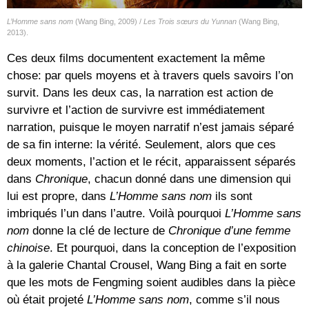
L’Homme sans nom
(Wang Bing, 2009) /
Les Trois sœurs du Yunnan
(Wang Bing,
2013).
Ces deux films documentent exactement la même
chose: par quels moyens et à travers quels savoirs l’on
survit. Dans les deux cas, la narration est action de
survivre et l’action de survivre est immédiatement
narration, puisque le moyen narratif n’est jamais séparé
de sa fin interne: la vérité. Seulement, alors que ces
deux moments, l’action et le récit, apparaissent séparés
dans
Chronique
, chacun donné dans une dimension qui
lui est propre, dans
L’Homme sans nom
ils sont
imbriqués l’un dans l’autre. Voilà pourquoi
L’Homme sans
nom
donne la clé de lecture de
Chronique d’une femme
chinoise
. Et pourquoi, dans la conception de l’exposition
à la galerie Chantal Crousel, Wang Bing a fait en sorte
que les mots de Fengming soient audibles dans la pièce
où était projeté
L’Homme sans nom
, comme s’il nous