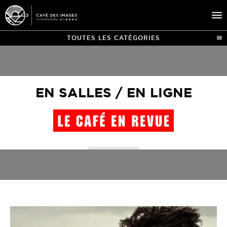
TOUTES LES CATÉGORIES
À L’AFFICHE
ÉVÉNEMENTS
EN SALLES / EN LIGNE
CAFÉ DU CINÉ
PRATIQUE
ÉDUCATION AUX IMAGES