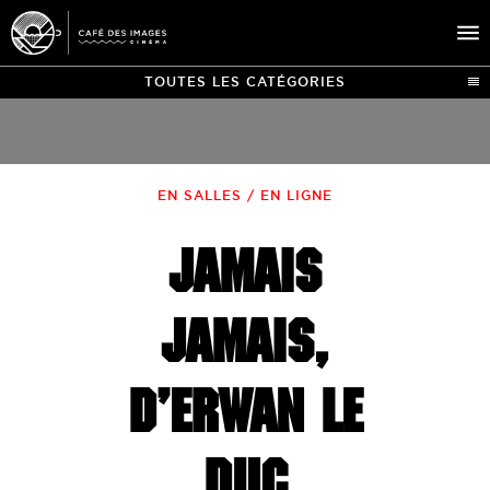
TOUTES LES CATÉGORIES
À L’AFFICHE
ÉVÉNEMENTS
EN SALLES / EN LIGNE
CAFÉ DU CINÉ
JAMAIS
PRATIQUE
ÉDUCATION AUX IMAGES
JAMAIS,
D’ERWAN LE
DUC