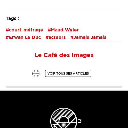
Tags :
court-métrage
Maud Wyler
Erwan Le Duc
acteurs
Jamais Jamais
Le Café des Images
VOIR TOUS SES ARTICLES