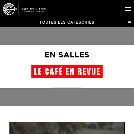
TOUTES LES CATÉGORIES
À L’AFFICHE
ÉVÉNEMENTS
EN SALLES
CAFÉ DU CINÉ
PRATIQUE
ÉDUCATION AUX IMAGES