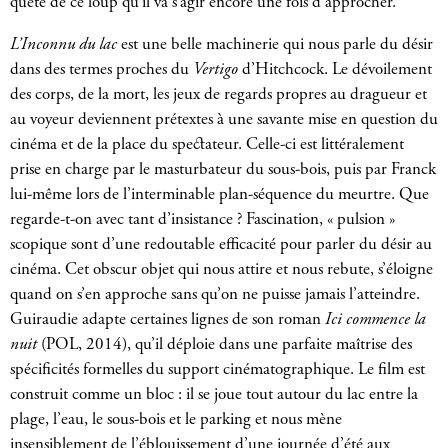
quête de ce loup qu’il va s’agir encore une fois d’approcher.
L’Inconnu du lac
est une belle machinerie qui nous parle du désir
dans des termes proches du
Vertigo
d’Hitchcock. Le dévoilement
des corps, de la mort, les jeux de regards propres au dragueur et
au voyeur deviennent prétextes à une savante mise en question du
cinéma et de la place du spectateur. Celle-ci est littéralement
prise en charge par le masturbateur du sous-bois, puis par Franck
lui-même lors de l’interminable plan-séquence du meurtre. Que
regarde-t-on avec tant d’insistance ? Fascination, « pulsion »
scopique sont d’une redoutable efficacité pour parler du désir au
cinéma. Cet obscur objet qui nous attire et nous rebute, s’éloigne
quand on s’en approche sans qu’on ne puisse jamais l’atteindre.
Guiraudie adapte certaines lignes de son roman
Ici commence la
nuit
(POL, 2014), qu’il déploie dans une parfaite maîtrise des
spécificités formelles du support cinématographique. Le film est
construit comme un bloc : il se joue tout autour du lac entre la
plage, l’eau, le sous-bois et le parking et nous mène
insensiblement de l’éblouissement d’une journée d’été aux