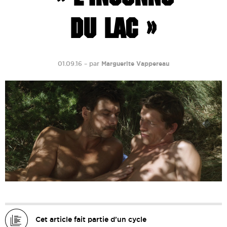
DU LAC »
01.09.16
–
par
Marguerite Vappereau
Cet article fait partie d’un cycle