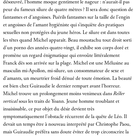
désœuvré, l’homme moque gentiment le nageur : n’aurait-il pas
peur du fameux silure de quatre mètres ? Il sera donc question de
fantasmes et d’angoisses. Puérils fantasmes sur la taille de l’engin
et angoisses de l’amant hygiéniste qui s’inquiète des pratiques
sexuelles non protégées du jeune héros. Le silure est dans toutes
les têtes quand Michel apparaît. Beau moustachu tout droit sorti
d’un porno des années quatre-vingt, il exhibe son corps doré et
promène un regard énigmatique qui envoûte littéralement
Franck dès son arrivée sur la plage. Michel est une Mélusine au
masculin mi-Apollon, mi-silure, un consommateur de sexe et
d’amants, un meurtrier froid dénué de toute émotion. La beauté
est bien chez Guiraudie le dernier rempart avant l’horreur.
Michel trouve un prolongement moins venimeux dans
Rester
vertical
sous les traits de Yoann. Jeune homme troublant et
insaisissable, ce pur objet du désir devient très
symptomatiquement l’obstacle récurrent de la quête de Léo. Il
devait un temps être à nouveau interprété par Christophe Paou,
mais Guiraudie préféra sans doute éviter de trop circonscrire la