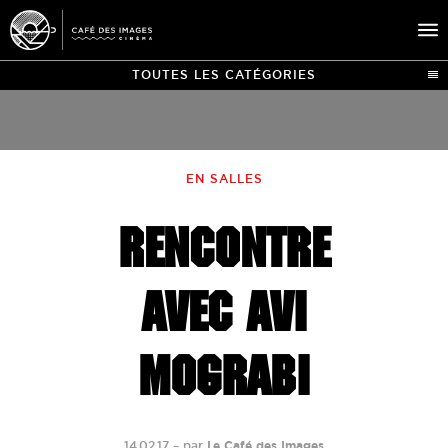
TOUTES LES CATÉGORIES
À L’AFFICHE
ÉVÉNEMENTS
EN SALLES
CAFÉ DU CINÉ
RENCONTRE
PRATIQUE
ÉDUCATION AUX IMAGES
AVEC AVI
MOGRABI
14.02.17
–
par
Le Café des Images