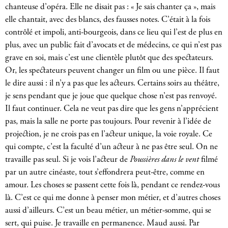
chanteuse d’opéra. Elle ne disait pas : « Je sais chanter ça », mais
elle chantait, avec des blancs, des fausses notes. C’était à la fois
contrôlé et impoli, anti-bourgeois, dans ce lieu qui l’est de plus en
plus, avec un public fait d’avocats et de médecins, ce qui n’est pas
grave en soi, mais c’est une clientèle plutôt que des spectateurs.
Or, les spectateurs peuvent changer un film ou une pièce. Il faut
le dire aussi : il n’y a pas que les acteurs. Certains soirs au théâtre,
je sens pendant que je joue que quelque chose n’est pas renvoyé.
Il faut continuer. Cela ne veut pas dire que les gens n’apprécient
pas, mais la salle ne porte pas toujours. Pour revenir à l’idée de
projection, je ne crois pas en l’acteur unique, la voie royale. Ce
qui compte, c’est la faculté d’un acteur à ne pas être seul. On ne
travaille pas seul. Si je vois l’acteur de
Poussières dans le vent
filmé
par un autre cinéaste, tout s’effondrera peut-être, comme en
amour. Les choses se passent cette fois là, pendant ce rendez-vous
là. C’est ce qui me donne à penser mon métier, et d’autres choses
aussi d’ailleurs. C’est un beau métier, un métier-somme, qui se
sert, qui puise. Je travaille en permanence. Maud aussi. Par