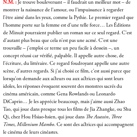
N.M. :
Je trouve bouleversant – il faudrait un meilleur mot – de
montrer la naissance de l’amour, ou l’impuissance à regarder
l’être aimé dans les yeux, comme la Pythie. Le premier regard que
l’homme porte sur la femme est d’une telle force… Les Éditions
de Minuit pourraient publier un roman sur ce seul regard. C’est
d’autant plus beau que cela n’est pas une acmé. C’est une
trouvaille – j’emploi ce terme un peu facile à dessein –, un
concept réussi car vérifié, palpable. Il appelle autre chose, de
l’écriture, du littéraire. Ce regard foudroyant appelle une autre
scène, d’autres regards. Si j’ai choisi ce film, c’est aussi parce que
lorsqu’on demande aux acteurs ou aux actrices qui sont leurs
idoles, les réponses évoquent souvent des monstres sacrés du
cinéma américain, comme Gena Rowlands ou Leonardo
DiCaprio… Je les apprécie beaucoup, mais j’aime aussi Zhao
Tao, qui joue dans presque tous les films de Jia Zhangke, ou Shu
Qi, chez Hou Hsiao-hsien, qui joue dans
The Assassin
,
Three
Times
,
Millenium Mambo
. Ce sont des actrices qui accompagnent
le cinéma de leurs cinéastes.