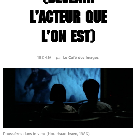
L’ACTEUR QUE
L’ON EST)
18.04.16
–
par
Le Café des Images
Poussières dans le vent (Hou Hsiao-hsien, 1986).