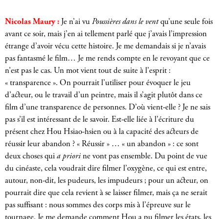
Nicolas Maury :
Je n’ai vu
Poussières dans le vent
qu’une seule fois
avant ce soir, mais j’en ai tellement parlé que j’avais l’impression
étrange d’avoir vécu cette histoire. Je me demandais si je n’avais
pas fantasmé le film… Je me rends compte en le revoyant que ce
n’est pas le cas. Un mot vient tout de suite à l’esprit :
« transparence ». On pourrait l’utiliser pour évoquer le jeu
d’acteur, ou le travail d’un peintre, mais il s’agit plutôt dans ce
film d’une transparence de personnes. D’où vient-elle ? Je ne sais
pas s’il est intéressant de le savoir. Est-elle liée à l’écriture du
présent chez Hou Hsiao-hsien ou à la capacité des acteurs de
réussir leur abandon ? « Réussir » … « un abandon » : ce sont
deux choses qui
a priori
ne vont pas ensemble. Du point de vue
du cinéaste, cela voudrait dire filmer l’oxygène, ce qui est entre,
autour, non-dit, les pudeurs, les impudeurs ; pour un acteur, on
pourrait dire que cela revient à se laisser filmer, mais ça ne serait
pas suffisant : nous sommes des corps mis à l’épreuve sur le
tournage. Je me demande comment Hou a pu filmer les états, les