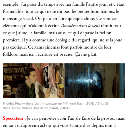
exemple, j’ai passé du temps avec ma famille l’autre jour, et c’était
formidable, tout ce qui ne se dit pas, les petites humiliations, le
mensonge social. On peut en faire quelque chose. Ce sont ces
éléments qui m’aident à écrire.
Poussières dans le vent
réunit tout
ce que j’aime, la famille, mais aussi ce qui dépasse la fiction
première. Il y a comme une écologie du regard, qui ne se la joue
pas exotique. Certains cinémas font parfois montre de leur
folklore, mais ici, l’écriture est précise. Ça me plaît.
Nicolas Maury dans
Let my people go !
(Mikael Buch, 2011) / Shu Qi
dans
Three times
(Hou Hsiao-hsien, 2004).
Spectateur :
Je vais peut-être avoir l’air de faire de la provoc, mais
en tant qu’apprenti acteur qui vous écoute dire depuis tout à