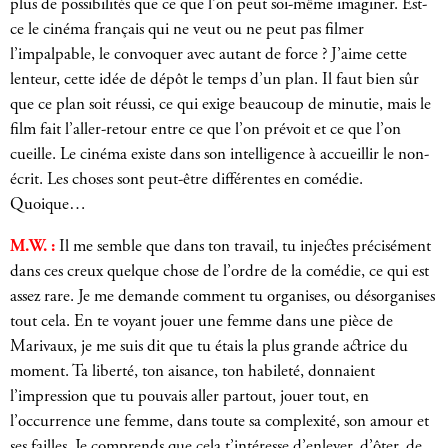
plus de possibilités que ce que l’on peut soi-même imaginer. Est-
ce le cinéma français qui ne veut ou ne peut pas filmer
l’impalpable, le convoquer avec autant de force ? J’aime cette
lenteur, cette idée de dépôt le temps d’un plan. Il faut bien sûr
que ce plan soit réussi, ce qui exige beaucoup de minutie, mais le
film fait l’aller-retour entre ce que l’on prévoit et ce que l’on
cueille. Le cinéma existe dans son intelligence à accueillir le non-
écrit. Les choses sont peut-être différentes en comédie.
Quoique…
M.W. :
Il me semble que dans ton travail, tu injectes précisément
dans ces creux quelque chose de l’ordre de la comédie, ce qui est
assez rare. Je me demande comment tu organises, ou désorganises
tout cela. En te voyant jouer une femme dans une pièce de
Marivaux, je me suis dit que tu étais la plus grande actrice du
moment. Ta liberté, ton aisance, ton habileté, donnaient
l’impression que tu pouvais aller partout, jouer tout, en
l’occurrence une femme, dans toute sa complexité, son amour et
ses failles. Je comprends que cela t’intéresse d’enlever, d’ôter, de