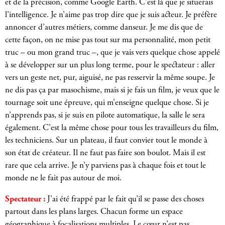
et de la précision, comme Google Earth. C’est là que je situerais
l’intelligence. Je n’aime pas trop dire que je suis acteur. Je préfère
annoncer d’autres métiers, comme danseur. Je me dis que de
cette façon, on ne mise pas tout sur ma personnalité, mon petit
truc – ou mon grand truc –, que je vais vers quelque chose appelé
à se développer sur un plus long terme, pour le spectateur : aller
vers un geste net, pur, aiguisé, ne pas resservir la même soupe. Je
ne dis pas ça par masochisme, mais si je fais un film, je veux que le
tournage soit une épreuve, qui m’enseigne quelque chose. Si je
n’apprends pas, si je suis en pilote automatique, la salle le sera
également. C’est la même chose pour tous les travailleurs du film,
les techniciens. Sur un plateau, il faut convier tout le monde à
son état de créateur. Il ne faut pas faire son boulot. Mais il est
rare que cela arrive. Je n’y parviens pas à chaque fois et tout le
monde ne le fait pas autour de moi.
Spectateur :
J’ai été frappé par le fait qu’il se passe des choses
partout dans les plans larges. Chacun forme un espace
géographique à focalisations multiples. Le cœur n’est pas