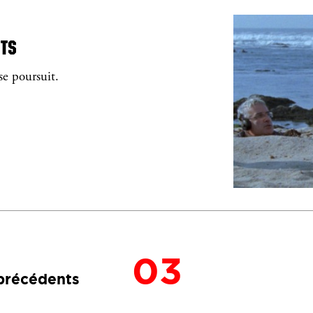
ITS
se poursuit.
03
précédents