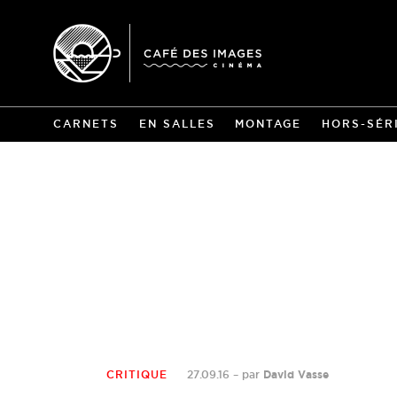
CARNETS
EN SALLES
MONTAGE
HORS-SÉR
CRITIQUE
27.09.16
–
par
David Vasse