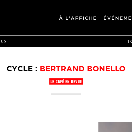
À L’AFFICHE
ÉVÉNEME
IES
T
CYCLE :
BERTRAND BONELLO