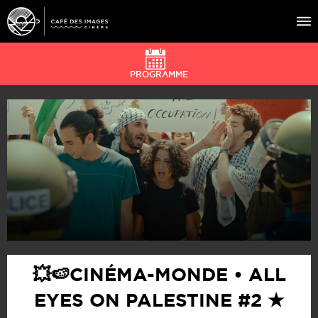
PROGRAMME
À L’AFFICHE
ÉVÉNEMENTS
CAFÉ DU CINÉ
PRATIQUE
ÉDUCATION AUX IMAGES
💥🍉CINÉMA-MONDE • ALL
EYES ON PALESTINE #2 ★