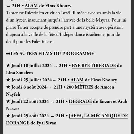
→ 21H •
ALAM
de Firas Khoury
Tamer est Palestinien et vit en Israël. Il mène avec ses amis la vie
d’un lycéen insouciant jusqu’à l’arrivée de la belle Maysaa. Pour lui
plaire Tamer accepte de prendre part à une mystérieuse opération
drapeau à la veille de la fête d’Indépendance israélienne, jour de
deuil pour les Palestiniens.
➡️
LES AUTRES FILMS DU PROGRAMME
★ Jeudi 18 juillet 2024 → 21H •
BYE BYE TIBERIADE
de
Lina Soualem
★ Jeudi 25 juillet 2024→ 21H •
ALAM
de Firas Khoury
★ Jeudi 8 août 2024
→ 21H
•
200 MÈTRES
de Ameen
Nayfeh
★ Jeudi 22 août 2024
→ 21H
•
DÉGRADÉ
de Tarzan et Arab
Nasser
★ Jeudi 29 août 2024
→ 21H •
JAFFA, LA MÉCANIQUE DE
L’ORANGE
de Eyal Sivan