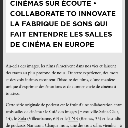
CINÉMAS SUR ÉCOUTE •
COLLABORATE TO INNOVATE
LA FABRIQUE DE SONS QUI
FAIT ENTENDRE LES SALLES
DE CINÉMA EN EUROPE
Au-delà des images, les films s’inscrivent dans nos vies et laissent
des traces au plus profond de nous. De cette expérience, des mots
et des voix intimes racontent l’histoire des films, d’une manière
unique d’exprimer des émotions et de donner envie de cinéma à
tou.te.s.
Cette série originale de podcast est le fruit d’une collaboration entre
trois salles de cinéma : le Café des images (Hérouville-Saint-Clair,
14), le
Zola
(Villeurbanne, 69) et le
TNB
(Rennes, 35) et le studio
de podcasts
Narrason
. Chaque mois, une des trois salles viendra – à