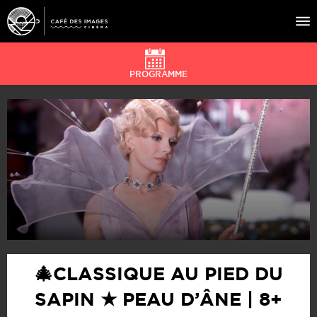
PROGRAMME
À L’AFFICHE
ÉVÉNEMENTS
CAFÉ DU CINÉ
PRATIQUE
ÉDUCATION AUX IMAGES
🎄CLASSIQUE AU PIED DU
SAPIN ★ PEAU D’ÂNE | 8+