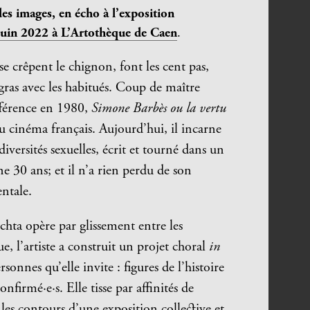
des images, en écho à l’exposition
 juin 2022 à L’Artothèque de Caen
.
e crêpent le chignon, font les cent pas,
 gras avec les habitués. Coup de maître
ifférence en 1980,
Simone Barbès ou la vertu
 cinéma français. Aujourd’hui, il incarne
versités sexuelles, écrit et tourné dans un
 30 ans; et il n’a rien perdu de son
entale.
uchta opère par glissement entre les
e, l’artiste a construit un projet choral
in
sonnes qu’elle invite : figures de l’histoire
onfirmé·e·s. Elle tisse par affinités de
les contours d’une exposition collective et