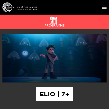
PROGRAMME
À L’AFFICHE
ÉVÉNEMENTS
CAFÉ DU CINÉ
PRATIQUE
ÉDUCATION AUX IMAGES
ELIO | 7+