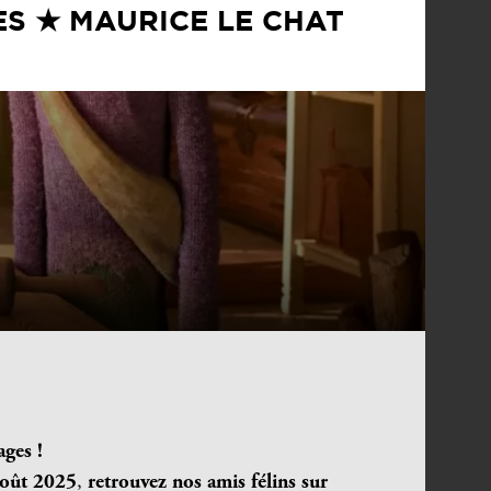
GES ★ MAURICE LE CHAT
ages !
 août 2025
,
retrouvez nos amis félins sur