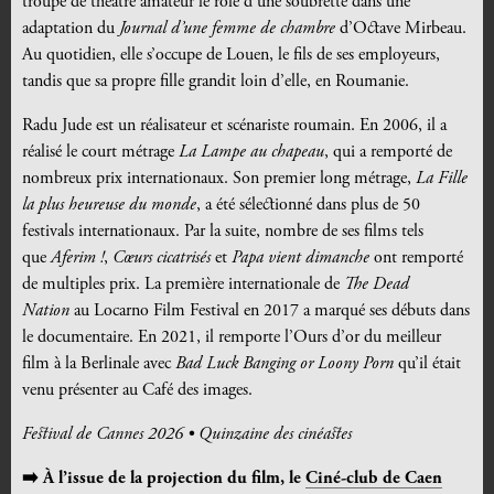
troupe de théâtre amateur le rôle d’une soubrette dans une
adaptation du
Journal d’une femme de chambre
d’Octave Mirbeau.
Au quotidien, elle s’occupe de Louen, le fils de ses employeurs,
tandis que sa propre fille grandit loin d’elle, en Roumanie.
Radu Jude est un réalisateur et scénariste roumain. En 2006, il a
réalisé le court métrage
La Lampe au chapeau
, qui a remporté de
nombreux prix internationaux. Son premier long métrage,
La Fille
la plus heureuse du monde
, a été sélectionné dans plus de 50
festivals internationaux. Par la suite, nombre de ses films tels
que
Aferim !
,
Cœurs cicatrisés
et
Papa vient dimanche
ont remporté
de multiples prix. La première internationale de
The Dead
Nation
au Locarno Film Festival en 2017 a marqué ses débuts dans
le documentaire. En 2021, il remporte l’Ours d’or du meilleur
film à la Berlinale avec
Bad Luck Banging or Loony Porn
qu’il était
venu présenter au Café des images.
Festival de Cannes 2026 • Quinzaine des cinéastes
➡️
À l’issue de la projection du film, le
Ciné-club de Caen