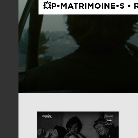
💥P•MATRIMOINE•S •