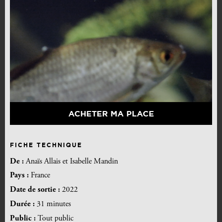
ACHETER MA PLACE
FICHE TECHNIQUE
De :
Anaïs Allais et Isabelle Mandin
Pays :
France
Date de sortie :
2022
Durée :
31 minutes
Public :
Tout public