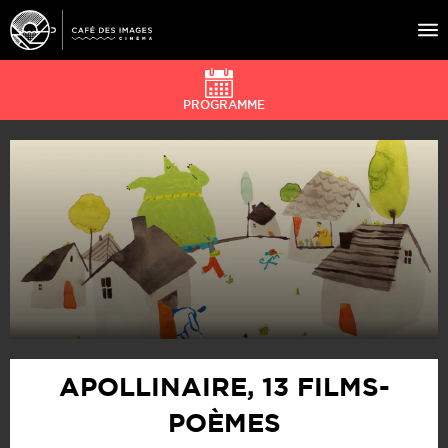
PROGRAMME
À L’AFFICHE
ÉVÉNEMENTS
CAFÉ DU CINÉ
PRATIQUE
ÉDUCATION AUX IMAGES
APOLLINAIRE, 13 FILMS-
POÈMES