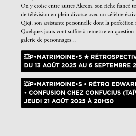
On y croise entre autres Akeem, son riche fiancé t
de télévision en plein divorce avec un célèbre écriva
Qiqi, son assistante personnelle dont la perfection
Quelques jours vont suffire à remettre en question l
galerie de personnages…
💥P•MATRIMOINE•S ★ RÉTROSPECTI
DU 13 AOÛT 2025 AU 6 SEPTEMBRE 
💥P•MATRIMOINE•S • RÉTRO EDWAR
• CONFUSION CHEZ CONFUCIUS (TA
JEUDI 21 AOÛT 2025 À 20H30