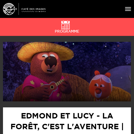
PROGRAMME
À L’AFFICHE
ÉVÉNEMENTS
CAFÉ DU CINÉ
PRATIQUE
ÉDUCATION AUX IMAGES
EDMOND ET LUCY - LA
FORÊT, C'EST L'AVENTURE |