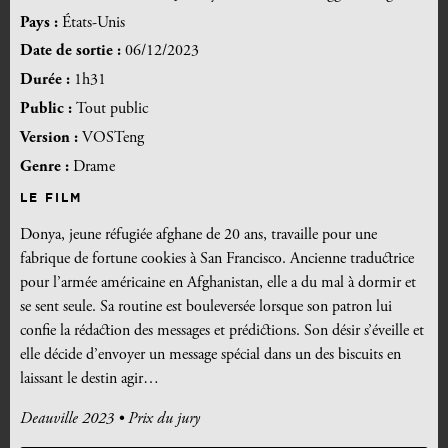
Pays :
États-Unis
Date de sortie :
06/12/2023
Durée :
1h31
Public :
Tout public
Version :
VOSTeng
Genre :
Drame
LE FILM
Donya, jeune réfu­giée afghane de 20 ans, tra­vaille pour une
fabrique de for­tune cookies à San Fran­cis­co. Ancienne tra­duc­trice
pour l’armée amé­ri­caine en Afgha­nis­tan, elle a du mal à dor­mir et
se sent seule. Sa rou­tine est bou­le­ver­sée lorsque son patron lui
confie la rédac­tion des mes­sages et pré­dic­tions. Son désir s’éveille et
elle décide d’envoyer un mes­sage spé­cial dans un des bis­cuits en
lais­sant le des­tin agir…
Deauville 2023 • Prix du jury