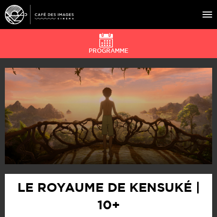
PROGRAMME
À L’AFFICHE
ÉVÉNEMENTS
CAFÉ DU CINÉ
PRATIQUE
ÉDUCATION AUX IMAGES
LE ROYAUME DE KENSUKÉ |
10+