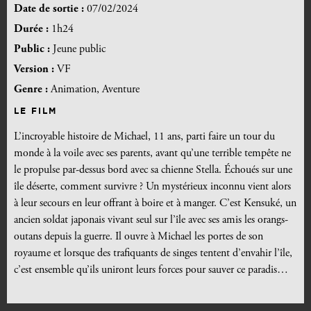
Date de sortie :
07/02/2024
Durée :
1h24
Public :
Jeune public
Version :
VF
Genre :
Animation, Aventure
LE FILM
L’incroyable histoire de Michael, 11 ans, parti faire un tour du
monde à la voile avec ses parents, avant qu’une terrible tempête ne
le propulse par-dessus bord avec sa chienne Stella. Échoués sur une
île déserte, comment survivre ? Un mystérieux inconnu vient alors
à leur secours en leur offrant à boire et à manger. C’est Kensuké, un
ancien soldat japonais vivant seul sur l’île avec ses amis les orangs-
outans depuis la guerre. Il ouvre à Michael les portes de son
royaume et lorsque des trafiquants de singes tentent d’envahir l’île,
c’est ensemble qu’ils uniront leurs forces pour sauver ce paradis…