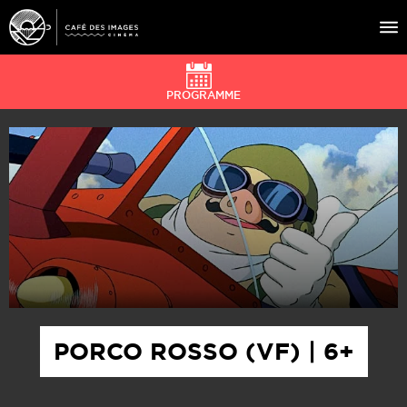
PROGRAMME
À L’AFFICHE
ÉVÉNEMENTS
CAFÉ DU CINÉ
PRATIQUE
ÉDUCATION AUX IMAGES
PORCO ROSSO (VF) | 6+