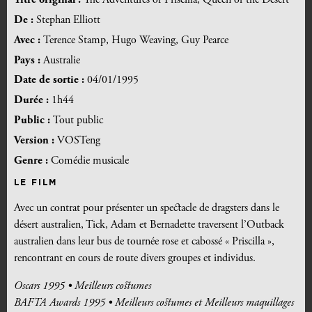
Titre original :
The Adventures of Priscilla, Queen of the Desert
De :
Stephan Elliott
Avec :
Terence Stamp, Hugo Weaving, Guy Pearce
Pays :
Australie
Date de sortie :
04/01/1995
Durée :
1h44
Public :
Tout public
Version :
VOSTeng
Genre :
Comédie musicale
LE FILM
Avec un contrat pour présenter un spectacle de dragsters dans le
désert australien, Tick, Adam et Bernadette traversent l’Outback
australien dans leur bus de tournée rose et cabossé « Priscilla »,
rencontrant en cours de route divers groupes et individus.
Oscars 1995 • Meilleurs costumes
BAFTA Awards 1995 • Meilleurs costumes et Meilleurs maquillages