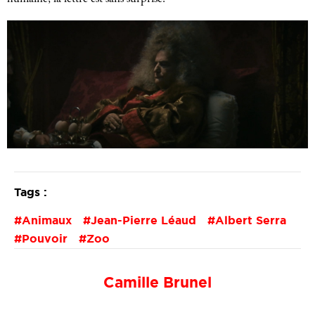
Tags :
Animaux
Jean-Pierre Léaud
Albert Serra
Pouvoir
Zoo
Camille Brunel