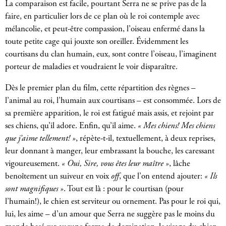
La comparaison est facile, pourtant Serra ne se prive pas de la
faire, en particulier lors de ce plan où le roi contemple avec
mélancolie, et peut-être compassion, l’oiseau enfermé dans la
toute petite cage qui jouxte son oreiller. Évidemment les
courtisans du clan humain, eux, sont contre l’oiseau, l’imaginent
porteur de maladies et voudraient le voir disparaître.
Dès le premier plan du film, cette répartition des règnes –
l’animal au roi, l’humain aux courtisans – est consommée. Lors de
sa première apparition, le roi est fatigué mais assis, et rejoint par
ses chiens, qu’il adore. Enfin, qu’il aime.
« Mes chiens! Mes chiens
que j’aime tellement! »
, répète-t-il, textuellement, à deux reprises,
leur donnant à manger, leur embrassant la bouche, les caressant
vigoureusement.
« Oui, Sire, vous êtes leur maître »
, lâche
benoîtement un suiveur en voix
off
, que l’on entend ajouter:
« Ils
sont magnifiques »
. T
out est là : pour le courtisan (pour
l’humain!), le chien est serviteur ou ornement. Pas pour le roi qui,
lui, les aime – d’un amour que Serra ne suggère pas le moins du