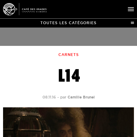
TOUTES LES CATÉGORIES
À L’AFFICHE
ÉVÉNEMENTS
CARNETS
CAFÉ DU CINÉ
L14
PRATIQUE
ÉDUCATION AUX IMAGES
08.11.16
–
par
Camille Brunel