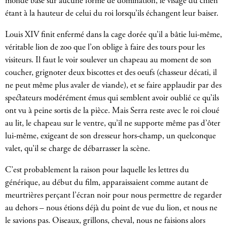
monde basé sur aucune forme de domination, le visage du chien
étant à la hauteur de celui du roi lorsqu’ils échangent leur baiser.
Louis XIV finit enfermé dans la cage dorée qu’il a bâtie lui-même,
véritable lion de zoo que l’on oblige à faire des tours pour les
visiteurs. Il faut le voir soulever un chapeau au moment de son
coucher, grignoter deux biscottes et des oeufs (chasseur décati, il
ne peut même plus avaler de viande), et se faire applaudir par des
spectateurs modérément émus qui semblent avoir oublié ce qu’ils
ont vu à peine sortis de la pièce. Mais Serra reste avec le roi cloué
au lit, le chapeau sur le ventre, qu’il ne supporte même pas d’ôter
lui-même, exigeant de son dresseur hors-champ, un quelconque
valet, qu’il se charge de débarrasser la scène.
C’est probablement la raison pour laquelle les lettres du
générique, au début du film, apparaissaient comme autant de
meurtrières perçant l’écran noir pour nous permettre de regarder
au dehors – nous étions déjà du point de vue du lion, et nous ne
le savions pas. Oiseaux, grillons, cheval, nous ne faisions alors