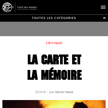
TOUTES LES CATÉGORIES
À L’AFFICHE
ÉVÉNEMENTS
CRITIQUE
CAFÉ DU CINÉ
LA CARTE ET
PRATIQUE
ÉDUCATION AUX IMAGES
LA MÉMOIRE
25.10.16
–
par
David Vasse