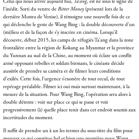
Celui qui nous arrive aujourd’hui,
Ta’ang
, est né sous le signe de
l’inédit. Sorti du ventre de
Bitter Money
(présenté lors de la
dernière Mostra de Venise), il témoigne une nouvelle fois de ce
qui déclenche le geste de Wang Bing : la double découverte d’un
(mi)lieu et de la façon de s’y inscrire en cinéma. Lorsqu’il
découvre, début 2015, les camps de réfugiés Ta’ang dans la zone
frontalière entre la région de Kokang au Myanmar et la province
du Yunnan au sud de la Chine, au moment où éclate un conflit
armé opposant rebelles et soldats birmans, le cinéaste décide
aussitôt de prendre sa caméra et de filmer leurs conditions
d’exilés. Cette fois, l’urgence s’exonère de tout recul, de tout
repérage préalable. Filmer ici oui mais surtout maintenant, à la
mesure de la situation. Pour Wang Bing, l’opération sera alors à
double détente : voir sur place ce qui se passe et voir
progressivement (à) quelle place tenir dans cet endroit soumis aux
incertitudes du moment.
Il suffit de prendre un à un les termes du sous-titre du film pour
mesurer ce qui constitue bel et bien une première pour Wang