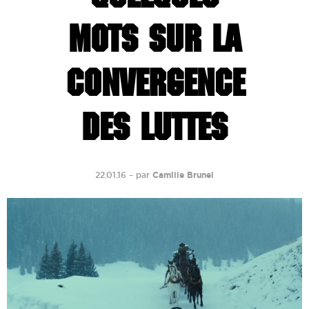
MOTS SUR LA
CONVERGENCE
DES LUTTES
22.01.16
–
par
Camille Brunel