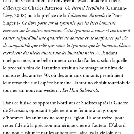
l’aise, on se contentera de renvoyer à l’essai consacré au bêtes
d’élevage de Charles Patterson,
Un éternel Treblinka
(Calmann-
Lévy, 2008) ou à la préface de la
Libération Animale
de Peter
Singer (
« Ce livre porte sur la tyrannie que les êtres humains
exercent sur les autres animaux. Cette tyrannie a causé et continue à
causer aujourd’hui une quantité de douleur et de souffrance qui n’a
de comparable que celle que cause la tyrannie que les humains blancs
exercèrent des siècles durant sur les humains noirs »
). Pendant
quelques mois, une belle rumeur circula d’ailleurs selon laquelle
le prochain film de Tarantino serait un hommage aux films de
monstres des années 50, où des animaux mutants prendraient
leur revanche sur l’espèce humaine. Tarantino choisit toutefois de
tourner un nouveau western :
Les Huit Salopards
.
Dans ce huis-clos opposant Nordistes et Sudistes après la Guerre
de Sécession, opposant également une femme à un groupe
d’hommes, les animaux ne sont pas légion. Ils sont treize, pour
rester fidèle à la précision numérique chère à l’auteur. D’abord
une poule, plumée par les aubergistes ; ainsi va la vie loin des