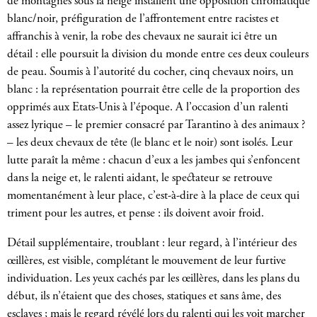
de montagnes sous la neige installent une opposition chromatique
blanc/noir, préfiguration de l’affrontement entre racistes et
affranchis à venir, la robe des chevaux ne saurait ici être un
détail : elle poursuit la division du monde entre ces deux couleurs
de peau. Soumis à l’autorité du cocher, cinq chevaux noirs, un
blanc : la représentation pourrait être celle de la proportion des
opprimés aux Etats-Unis à l’époque. A l’occasion d’un ralenti
assez lyrique – le premier consacré par Tarantino à des animaux ?
– les deux chevaux de tête (le blanc et le noir) sont isolés. Leur
lutte paraît la même : chacun d’eux a les jambes qui s’enfoncent
dans la neige et, le ralenti aidant, le spectateur se retrouve
momentanément à leur place, c’est-à-dire à la place de ceux qui
triment pour les autres, et pense : ils doivent avoir froid.
Détail supplémentaire, troublant : leur regard, à l’intérieur des
œillères, est visible, complétant le mouvement de leur furtive
individuation. Les yeux cachés par les œillères, dans les plans du
début, ils n’étaient que des choses, statiques et sans âme, des
esclaves ; mais le regard révélé lors du ralenti qui les voit marcher