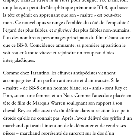
employé dans
Le Réveil de la Force
pour désigner Poe Dameron,
un pilote, au petit droïde sphérique prénommé BB-8, qui baisse
la tête et gémit en apprenant que son « maître » est peut-être
mort. Ce nouvel opus se range d’emblée du côté de l’empathie à
l’égard des plus faibles, et
a fortiori
des plus faibles non-humains,
l’un des nombreux personnages principaux du film n’étant autre
que ce BB-8. Coïncidence amusante, sa première apparition le
voit rouler à toute vitesse et rejoindre un troupeau d’oies
intergalactiques.
Comme chez Tarantino, les effluves antispécistes viennent
accompagnées d’un parfum antisexiste et d’antiraciste. Si le
« maître » de BB-8 est un homme blanc, ses « amis » sont Rey et
Finn, soient une femme, et un Noir. Comme l’anecdote placée en
tête de film de Marquis Warren soulignant son rapport à son
cheval, Rey est elle aussi très tôt définie dans sa relation à ce petit
droïde qu’elle ne connaît pas. Après l’avoir délivré des griffes d’un
marchand qui avait l’intention de le démonter et de vendre ses
pièces – marchand représenté de surcroît sur le dos d’un