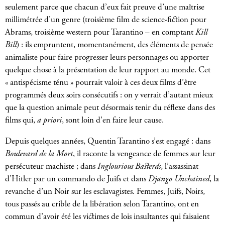
seulement parce que chacun d’eux fait preuve d’une maîtrise
millimétrée d’un genre (troisième film de science-fiction pour
Abrams, troisième western pour Tarantino – en comptant
Kill
Bill
) : ils empruntent, momentanément, des éléments de pensée
animaliste pour faire progresser leurs personnages ou apporter
quelque chose à la présentation de leur rapport au monde. Cet
« antispécisme ténu » pourrait valoir à ces deux films d’être
programmés deux soirs consécutifs : on y verrait d’autant mieux
que la question animale peut désormais tenir du réflexe dans des
films qui,
a priori
, sont loin d’en faire leur cause.
Depuis quelques années, Quentin Tarantino s’est engagé : dans
Boulevard de la Mort
, il raconte la vengeance de femmes sur leur
persécuteur machiste ; dans
Inglourious Basterds
, l’assassinat
d’Hitler par un commando de Juifs et dans
Django Unchained
, la
revanche d’un Noir sur les esclavagistes. Femmes, Juifs, Noirs,
tous passés au crible de la libération selon Tarantino, ont en
commun d’avoir été les victimes de lois insultantes qui faisaient