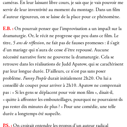
caméras. En leur laissant libre cours, je sais que je vais pouvoir me
servir de leur inventivité au moment du montage. Dans un film
d’auteur rigoureux, on se laisse de la place pour ce phénomène.
E.B. :
On pourrait penser que l’improvisation a un impact sur la
dramaturgie. Or, le récit ne progresse que peu dans ce film. Le
titre,
5 ans de réflexion
, ne fait pas de fausses promesses : il s’agit
d’un mariage qui n’aura de cesse d’être repoussé. Aucune
nécessité narrative forte ne gouverne la dramaturgie. Cela se
retrouve dans les réalisations de Judd Apatow, qui se caractérisent
par leur longue durée. D’ailleurs, ce n’est pas sans poser
problème.
Funny People
durait initialement 2h20. On lui a
conseillé de couper pour arriver à 2h10. Apatow ne comprenait
pas : « Si les gens se déplacent pour voir mon film », disait-il,
« quitte à affronter les embouteillages, pourquoi ne pourraient-ils
pas rester dix minutes de plus ? » Pour une comédie, une telle
durée a longtemps été suspecte.
P.S. :
On croirait entendre les propos d’un auteur radical