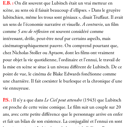
E.B. :
On dit souvent que Lubitsch était un vrai metteur en
scène, au sens où il faisait beaucoup d’ellipses. « Dans le gruyère
lubitschien, même les trous sont géniaux », disait Truffaut. Il avait
un sens de l’économie narrative et visuelle.
A contrario
, un film
comme
5 ans de réflexion
est souvent considéré comme
intéressant, drôle, peut-être neuf par certains aspects, mais
cinématographiquement pauvre. On comprend pourtant que,
chez Nicholas Stoller ou Aptaow, dont les films ont vraiment
pour objet la vie quotidienne, l’ordinaire et l’ennui, le travail de
la mise en scène se situe à un niveau différent de Lubitsch. De ce
point de vue, le cinéma de Blake Edwards fonctionne comme
une charnière. Il fait coexister le burlesque et la chronique d’une
vie ennuyeuse.
P.S. :
Il n’y a que dans
Le Ciel peut attendre
(1943) que Lubitsch
est proche de cette veine comique. Le film suit un couple sur 20
ans, avec cette petite différence que le personnage arrive en enfer
et fait un bilan de son existence. La conjugalité et l’ennui en sont