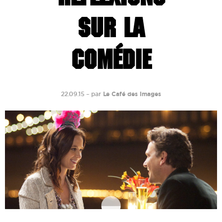
SUR LA
COMÉDIE
22.09.15
–
par
Le Café des Images