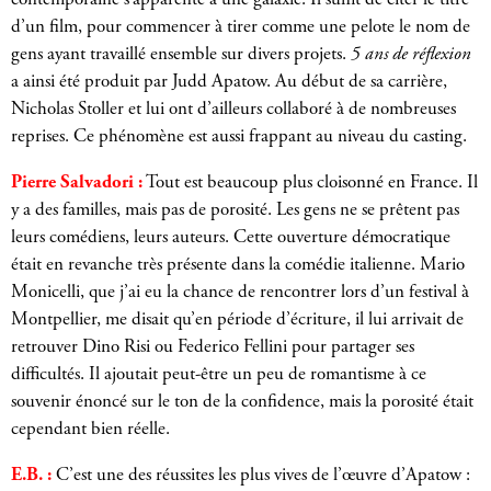
contemporaine s’apparente à une galaxie. Il suffit de citer le titre
d’un film, pour commencer à tirer comme une pelote le nom de
gens ayant travaillé ensemble sur divers projets.
5 ans de réflexion
a ainsi été produit par Judd Apatow. Au début de sa carrière,
Nicholas Stoller et lui ont d’ailleurs collaboré à de nombreuses
reprises. Ce phénomène est aussi frappant au niveau du casting.
Pierre Salvadori :
Tout est beaucoup plus cloisonné en France. Il
y a des familles, mais pas de porosité. Les gens ne se prêtent pas
leurs comédiens, leurs auteurs. Cette ouverture démocratique
était en revanche très présente dans la comédie italienne. Mario
Monicelli, que j’ai eu la chance de rencontrer lors d’un festival à
Montpellier, me disait qu’en période d’écriture, il lui arrivait de
retrouver Dino Risi ou Federico Fellini pour partager ses
difficultés. Il ajoutait peut-être un peu de romantisme à ce
souvenir énoncé sur le ton de la confidence, mais la porosité était
cependant bien réelle.
E.B. :
C’est une des réussites les plus vives de l’œuvre d’Apatow :