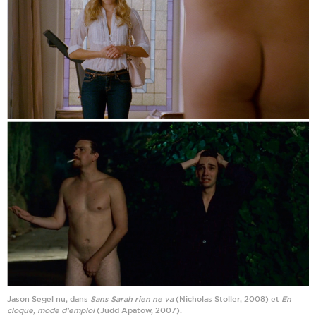
Jason Segel nu, dans
Sans Sarah rien ne va
(Nicholas Stoller, 2008) et
En
cloque, mode d’emploi
(Judd Apatow, 2007).