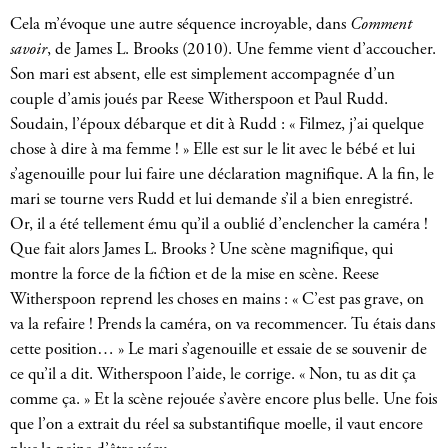
Cela m’évoque une autre séquence incroyable, dans
Comment
savoir
, de James L. Brooks (2010). Une femme vient d’accoucher.
Son mari est absent, elle est simplement accompagnée d’un
couple d’amis joués par Reese Witherspoon et Paul Rudd.
Soudain, l’époux débarque et dit à Rudd : « Filmez, j’ai quelque
chose à dire à ma femme ! » Elle est sur le lit avec le bébé et lui
s’agenouille pour lui faire une déclaration magnifique. A la fin, le
mari se tourne vers Rudd et lui demande s’il a bien enregistré.
Or, il a été tellement ému qu’il a oublié d’enclencher la caméra !
Que fait alors James L. Brooks ? Une scène magnifique, qui
montre la force de la fiction et de la mise en scène. Reese
Witherspoon reprend les choses en mains : « C’est pas grave, on
va la refaire ! Prends la caméra, on va recommencer. Tu étais dans
cette position… » Le mari s’agenouille et essaie de se souvenir de
ce qu’il a dit. Witherspoon l’aide, le corrige. « Non, tu as dit ça
comme ça. » Et la scène rejouée s’avère encore plus belle. Une fois
que l’on a extrait du réel sa substantifique moelle, il vaut encore