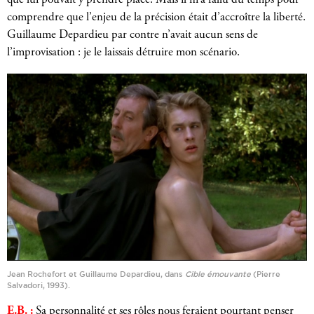
que lui pouvait y prendre place. Mais il m’a fallu du temps pour
comprendre que l’enjeu de la précision était d’accroître la liberté.
Guillaume Depardieu par contre n’avait aucun sens de
l’improvisation : je le laissais détruire mon scénario.
Jean Rochefort et Guillaume Depardieu, dans
Cible émouvante
(Pierre
Salvadori, 1993).
E.B. :
Sa personnalité et ses rôles nous feraient pourtant penser