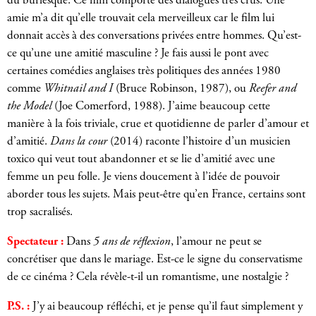
du burlesque. Ce film comporte des dialogues très crus. Une
amie m’a dit qu’elle trouvait cela merveilleux car le film lui
donnait accès à des conversations privées entre hommes. Qu’est-
ce qu’une une amitié masculine ? Je fais aussi le pont avec
certaines comédies anglaises très politiques des années 1980
comme
Whitnail and I
(Bruce Robinson, 1987), ou
Reefer and
the Model
(Joe Comerford, 1988). J’aime beaucoup cette
manière à la fois triviale, crue et quotidienne de parler d’amour et
d’amitié.
Dans la cour
(2014) raconte l’histoire d’un musicien
toxico qui veut tout abandonner et se lie d’amitié avec une
femme un peu folle. Je viens doucement à l’idée de pouvoir
aborder tous les sujets. Mais peut-être qu’en France, certains sont
trop sacralisés.
Spectateur :
Dans
5 ans de réflexion
, l’amour ne peut se
concrétiser que dans le mariage. Est-ce le signe du conservatisme
de ce cinéma ? Cela révèle-t-il un romantisme, une nostalgie ?
P.S. :
J’y ai beaucoup réfléchi, et je pense qu’il faut simplement y